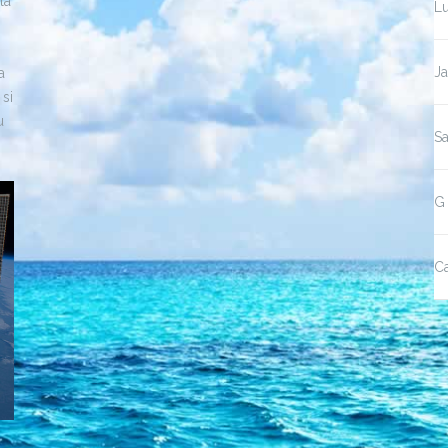
la
L
J
a
 si
u
S
G 
C