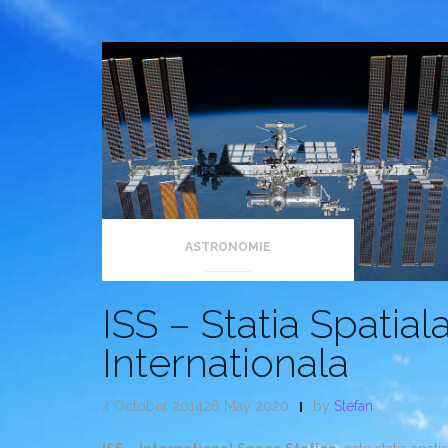
ASTRONOMIE
ISS – Statia Spatial
Internationala
4 October 201426 May 2020
by
Stefan