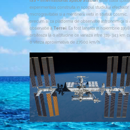
ISS – International Space Station
, este statia spatia
experimentala construita in scopul studiului efectelor
microgravitatiei si a mentinerii vietii in spatiul cosmic,
precum si ca platforma de observatie astronomica si 
observatie a
Terrei
. Ea fost lansata in noiembrie 1998
orbiteaza la o altitudine ce variaza intre 319-343 km c
o viteza aproximativa de 27600 km/h.