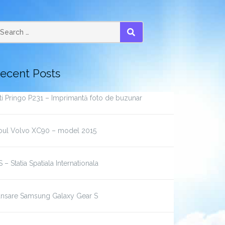
earch
SEARCH
r:
ecent Posts
ti Pringo P231 – Imprimantă foto de buzunar
oul Volvo XC90 – model 2015
S – Statia Spatiala Internationala
ansare Samsung Galaxy Gear S