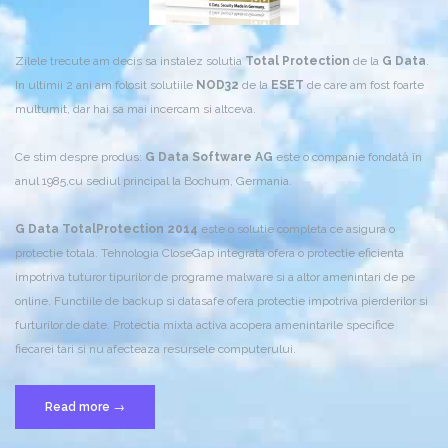
Zilele trecute am decis sa instalez solutia
Total Protection
de la
G Data
.
In ultimii 2 ani am folosit solutiile
NOD32
de la
ESET
de care am fost foarte
multumit, dar hai sa mai incercam si altceva.
Ce stim despre produs:
G Data Software AG
este o companie fondată în
anul 1985,cu sediul principal la Bochum, Germania.
G Data TotalProtection 2014
este o solutie completa ce asigura o
protectie totala. Tehnologia CloseGap integrata ofera o protectie eficienta
impotriva tuturor tipurilor de programe malware si a altor amenintari de pe
online. Functiile de backup si datasafe ofera protectie impotriva pierderilor si
furturilor de date. Protectia mixta activa acopera amenintarile specifice
fiecarei tari si nu afecteaza resursele computerului.
“G
Read more
→
Data