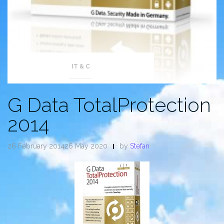
IT & C
G Data TotalProtection
2014
26 February 201426 May 2020
by
Stefan