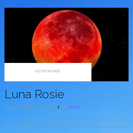
ASTRONOMIE
Luna Rosie
16 April 201426 May 2020
by
Stefan
Luni seara, de pe continentul Nord American s-a putut admira asazisa LUNA
ROSIE sau LUNA SANGERIE. Aceasta eclipsa totala de Luna a durat mai bine