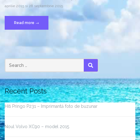
aprilie 2015 si 28 septembrie 2015.
“Luna
Read more
→
Rosie”
Search
SEARCH
for:
Recent Posts
Hiti Pringo P231 – Imprimantă foto de buzunar
Noul Volvo XC90 – model 2015