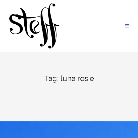
Skip
to
content
Tag:
luna rosie