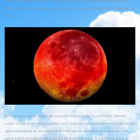
de 3 ore. Eclipsa a avut loc in acelasi timp cu apropierea planetei Marte de
Terra, atunci cand aceasta a ajuns la aproximativ 92,4 milioane de kilometri de
Terra.
Eclipsa de Luna din seara de 15 aprilie este numita ”Luna Rosie” datorita
culorii rosiatice pe care o capata Luna. Este prima eclipsa dintr-un interval de
patru eclipse ce se vor produce la intervale de aproximativ sase luni. Cele
patru astfel de eclipse vor avea loc pe 15 aprilie 2014, 8 octombrie 2014, 4